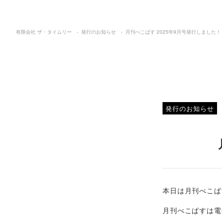
有限会社 ザ・タイムリー
›
発行のお知らせ
›
月刊べこぱす 2025年9月号発行しました！
発行のお知らせ
本日は月刊べこぱ
月刊べこぱすは電