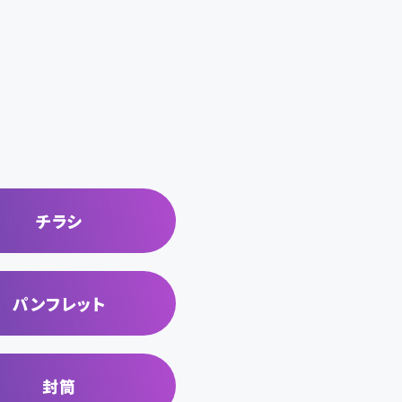
チラシ
パンフレット
封筒